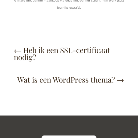
Affiliate link/banner – aankoop via deze link/banner steunt mijn werk (kost
jou niks extra’s).
←
Heb ik een SSL-certificaat
nodig?
Wat is een WordPress thema?
→