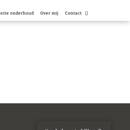
site onderhoud
Over mij
Contact